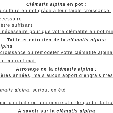
Clématis alpina
en pot :
 culture en pot grâce à leur faible croissance.
écessaire
ètre suffisant
nécessaire pour que votre clématite en pot puis
Taille et entretien de la
clématis alpina
alpina
.
 croissance ou remodeler votre clématite alpina
ral courant mai.
Arrosage de la
clématis alpina :
res années, mais aucun apport d’engrais n’est 
ématis alpina
, surtout en été
me une tuile ou une pierre afin de garder la fr
A savoir sur la
clématis alpina