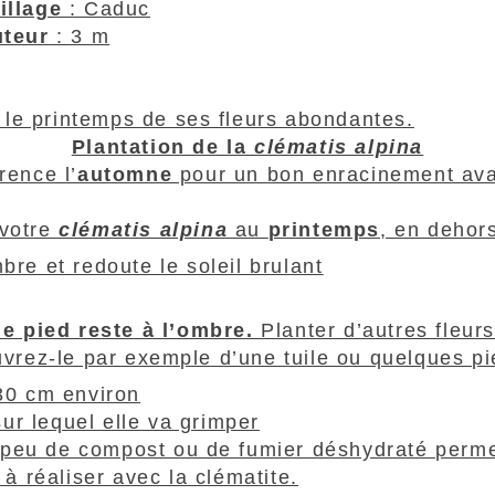
illage
: Caduc
teur
: 3 m
ès le printemps de ses fleurs abondantes.
Plantation de la
clématis alpina
rence l’
automne
pour un bon enracinement avan
 votre
clématis alpina
au
printemps
, en dehor
bre et redoute le soleil brulant
le pied reste à l’ombre.
Planter d’autres fleurs
uvrez-le par exemple d’une tuile ou quelques pi
30 cm environ
sur lequel elle va grimper
un peu de compost ou de fumier déshydraté perme
 à réaliser avec la clématite.