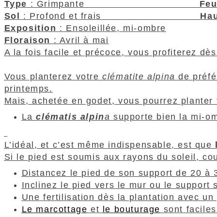
Type
: Grimpante
Feu
Sol
: Profond et frais
Hau
Exposition
: Ensoleillée, mi-ombre
Floraison
: Avril à mai
A la fois facile et précoce, vous profiterez d
Vous planterez votre
clématite alpina
de préfé
printemps.
Mais, achetée en godet, vous pourrez planter
La
clématis alpin
a
supporte bien la mi-om
L’idéal, et c’est même indispensable, est que
Si le pied est soumis aux rayons du soleil, co
Distancez le pied de son support de 20 à 
Inclinez le pied vers le mur ou le support 
Une fertilisation dès la plantation avec 
Le marcottage
et
le bouturage
sont faciles